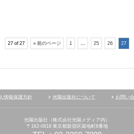
27 of 27
« 前のページ
1
…
25
26
27
人情報保護方針
光陽出版社について
お問い
光陽出版社（株式会社光陽メディア内）
〒162-0818 東京都新宿区築地町8番地