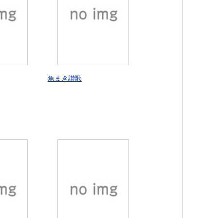
魚まき讃歌