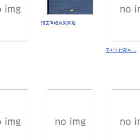
沼田秀郷水彩画集
子どもに夢を…