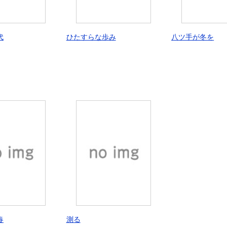
代
ひたすらな歩み
八ツ手が冬を
春
測る