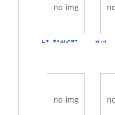
四季・重き流れの中で
満ち潮