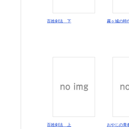
百姓剣法 下
霧ヶ城の時
百姓剣法 上
おやじの青