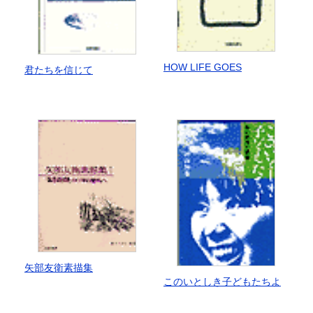
HOW LIFE GOES
君たちを信じて
矢部友衛素描集
このいとしき子どもたちよ