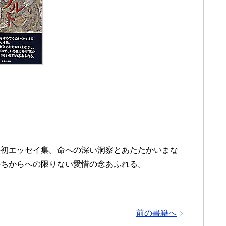
の初エッセイ集。命への深い洞察とあたたかいまな
のちからへの限りない愛惜の念あふれる。
前の書籍へ