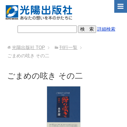
詳細検索
光陽出版社
TOP
刊行一覧
ごまめの呟き その二
ごまめの呟き その二