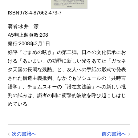
ISBN978-4-87662-473-7
著者:永井 潔
A5判上製頁数:208
発行:2008年3月1日
好評『ごまめの呟き』の第二弾。日本の文化伝承にお
ける「あいまい」の功罪に新しい光をあてた「ガセネ
タ天国の長閑な残酷」と、友人への手紙の形式で発表
された構造主義批判、なかでもソシュールの「共時言
語学」、チョムスキーの「潜在文法論」への新しい批
判の試みは、識者の間に衝撃的波紋を呼び起こしはじ
めている。
次の書籍へ
前の書籍へ