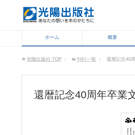
ホーム
概要
光陽出版社
TOP
刊行一覧
還暦記念40
還暦記念40周年卒業