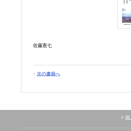
佐藤憲七
次の書籍へ
個