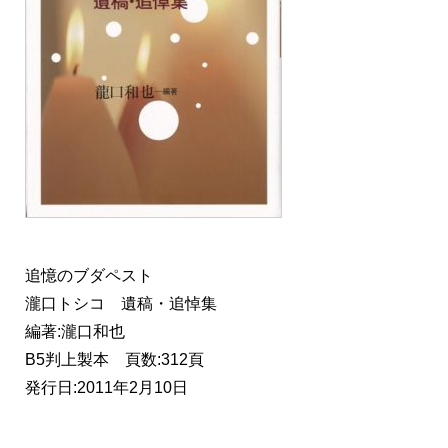
追憶のブダペスト
瀧口トシコ 遺稿・追悼集
編著:瀧口和也
B5判上製本 頁数:312頁
発行日:2011年2月10日