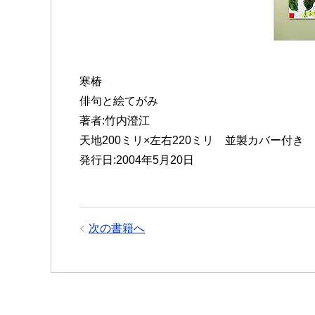
寒椿
俳句と絵てがみ
著者:竹内澄江
天地200ミリ×左右220ミリ 並製カバー付き 
発行日:2004年5月20日
次の書籍へ