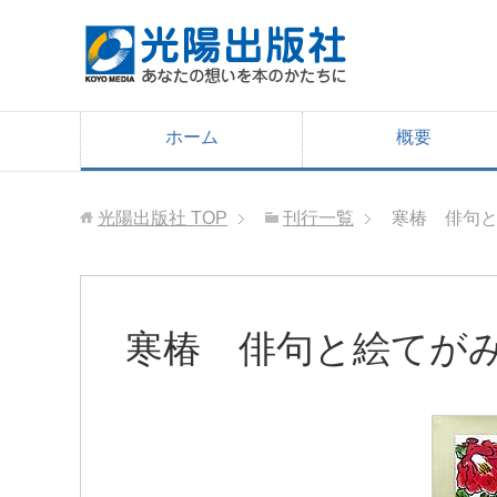
ホーム
概要
光陽出版社
TOP
刊行一覧
寒椿 俳句
寒椿 俳句と絵てが