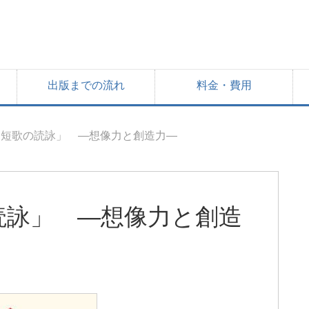
出版までの流れ
料金・費用
「短歌の読詠」 ―想像力と創造力―
読詠」 ―想像力と創造