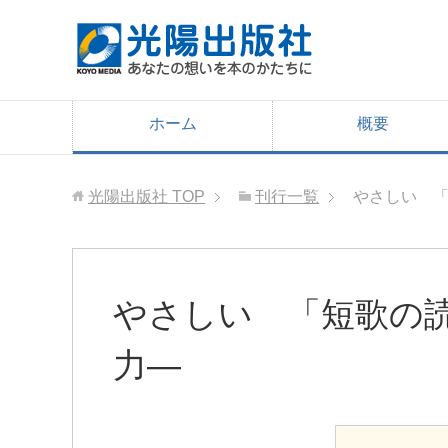
ホーム
概要
光陽出版社
TOP
刊行一覧
やさしい 
やさしい 「短歌の
力―