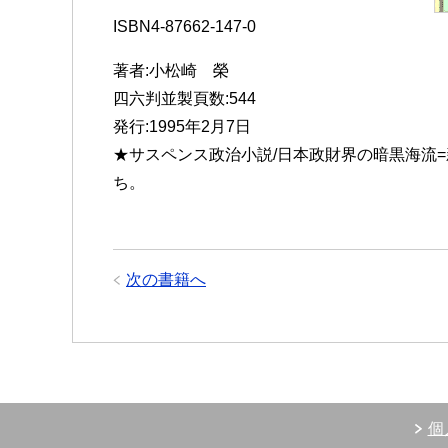
ISBN4-87662-147-0
著者:小松崎 榮
四六判並製頁数:544
発行:1995年2月7日
★サスペンス政治小説/日本政財界の暗黒海流
ち。
次の書籍へ
個