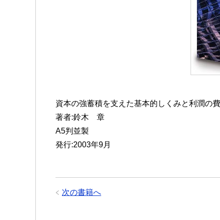
資本の強蓄積を支えた基本的しくみと利潤の
著者:鈴木 章
A5判並製
発行:2003年9月
次の書籍へ