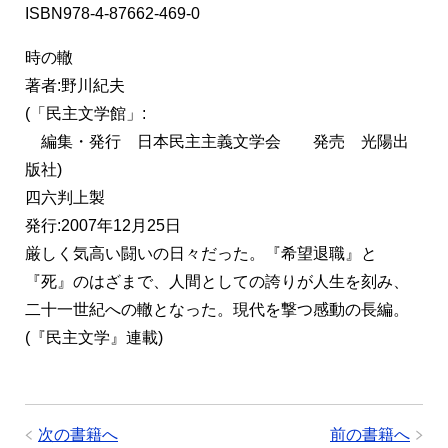
ISBN978-4-87662-469-0
時の轍
著者:野川紀夫
(「民主文学館」:
編集・発行 日本民主主義文学会 発売 光陽出
版社)
四六判上製
発行:2007年12月25日
厳しく気高い闘いの日々だった。『希望退職』と
『死』のはざまで、人間としての誇りが人生を刻み、
二十一世紀への轍となった。現代を撃つ感動の長編。
(『民主文学』連載)
次の書籍へ
前の書籍へ