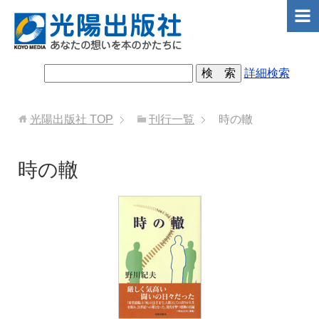
詳細検索
光陽出版社
TOP
刊行一覧
時の轍
時の轍