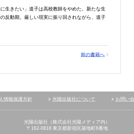
ように生きたい」道子は高校教師をやめた。新たな生
治の反動期。厳しい現実に振り回されながら、道子
前の書籍へ
人情報保護方針
光陽出版社について
お問い
光陽出版社（株式会社光陽メディア内）
〒162-0818 東京都新宿区築地町8番地